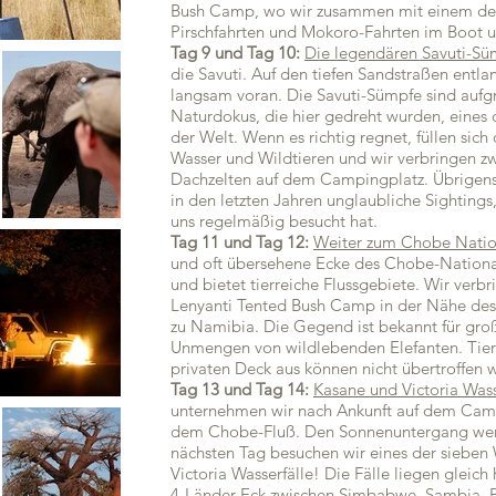
Bush Camp, wo wir zusammen mit einem de
Pirschfahrten und Mokoro-Fahrten im Boot 
Tag 9 und Tag 10:
Die legendären Savuti-Sü
die Savuti. Auf den tiefen Sandstraßen entla
langsam voran. Die Savuti-Sümpfe sind aufg
Naturdokus, die hier gedreht wurden, eines
der Welt. Wenn es richtig regnet, füllen sic
Wasser und Wildtieren und wir verbringen zw
Dachzelten auf dem Campingplatz. Übrigens, 
in den letzten Jahren unglaubliche Sightings
uns regelmäßig besucht hat.
Tag 11 und Tag 12:
Weiter zum Chobe Natio
und oft übersehene Ecke des Chobe-Nationalp
und bietet tierreiche Flussgebiete. Wir verb
Lenyanti Tented Bush Camp in der Nähe des 
zu Namibia. Die Gegend ist bekannt für gr
Unmengen von wildlebenden Elefanten. Ti
privaten Deck aus können nicht übertroffen 
Tag 13 und Tag 14:
Kasane und Victoria Wass
unternehmen wir nach Ankunft auf dem Camp
dem Chobe-Fluß. Den Sonnenuntergang wer
nächsten Tag besuchen wir eines der sieben
Victoria Wasserfälle! Die Fälle liegen gleic
4-Länder-Eck zwischen Simbabwe, Sambia, 