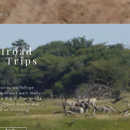
 NPO
More
ffroad
4 Trips
anas vielfältige
 umfasst weit mehr
die Big 5. Der große
eichtum macht das
d so einmalig.