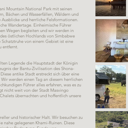
i Mountain National Park mit seinen
lern, Bächen und Wasserfällen, Wäldern und
e Ausblicke und herrliche Felsformationen.
rrliche Wandertage. Einheimische Führer
hen Wegen begleiten und wir werden in
 des östlichen Hochlands von Simbabwe
e Schatztruhe von einem Gebiet ist eine
 entfernt.
lten Legende die Hauptstadt der Königin
Zeugnis der Bantu-Zivilisation des Shona-
Diese antike Stadt erstreckt sich über eine
r. Wir werden einen Tag an diesem herrlichen
hkundigen Führer alles erfahren, was es zu
gt nicht weit von der Stadt Masvingo
 Chalets übernachten und hoffentlich unsere
reller und historischer Halt. Wir besuchen zu
die nahe gelegenen Khami-Ruinen. Diese