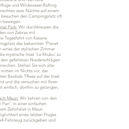
rflüge und Wildwasser-Rafting
rnachten zwei Nächte auf einem
 besuchen den Campingplatz oft
en bewegen.
nal Park:
Wir durchkreuzen die
den von Zebras mit
ine Tagesfahrt von Kasane
ngplatz des bekannten 'Planet
 eines der stylischen Zimmer
ie mystische Insel 'Le Khubu' zu
on den gefallenen Niederschlägen
eichen. Stellen Sie sich alte
itten im Nichts vor, der
ten Baobab TRees auf der Insel
ind und die versuchen mit Ihren
t einfach, dorthin zu gelangen,
nach Maun:
Wir kehren von den
an', in einer einfachen
nem Zeltchalet in Maun
lichkeit eines letzten Fluges
4x4-Fahrzeug zurückgeben und