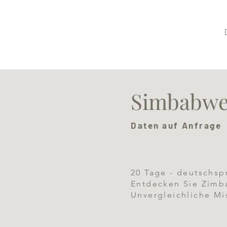
Simbabwe 
Daten auf Anfrage
20 Tage - deutschsp
Entdecken Sie Zimba
Unvergleichliche M