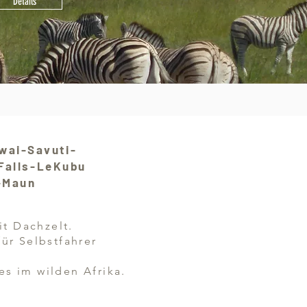
Details
wai-Savuti-
 Falls-LeKubu
-Maun
it Dachzelt.
für Selbstfahrer
s im wilden Afrika.