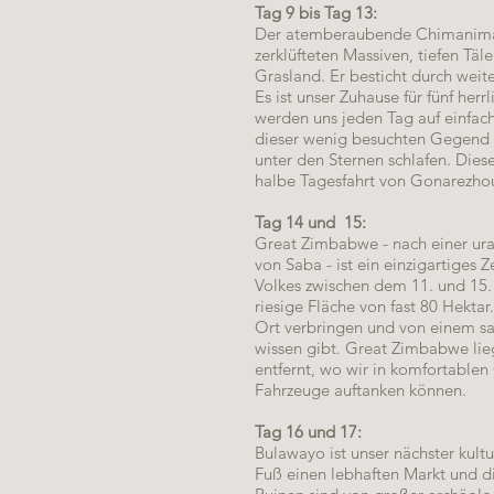
Tag 9 bis Tag 13:
Der atemberaubende Chimaniman
zerklüfteten Massiven, tiefen Tä
Grasland. Er besticht durch weit
Es ist unser Zuhause für fünf he
werden uns jeden Tag auf einfac
dieser wenig besuchten Gegend
unter den Sternen schlafen. Dies
halbe Tagesfahrt von Gonarezhou
Tag 14 und 15:
Great Zimbabwe - nach einer ura
von Saba - ist ein einzigartiges 
Volkes zwischen dem 11. und 15. 
riesige Fläche von fast 80 Hekta
Ort verbringen und von einem sac
wissen gibt. Great Zimbabwe lie
entfernt, wo wir in komfortablen
Fahrzeuge auftanken können.
Tag 16 und 17:
Bulawayo ist unser nächster kultu
Fuß einen lebhaften Markt und 