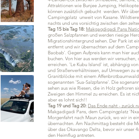
Attraktionen wie Bunjee Jumping, Helikopte
können zusätzlich gebucht werden. Wir übe
Campingplatz unweit von Kasane. Wildtiere
nachts und uns vorsichtig zwischen den zelt
Tag 15 bis Tag 18:
Makgagdigadi Pans Natio
großen Salzpfannen und werden riesige Her
Migrationshintergrund sehen. Der Park ist e
entfernt und wir übernachten auf dem Campi
Baobab'. Gegen Aufpreis kann man hier auch
buchen. Von hier aus werden wir versuchen, d
erreichen. 'Le Kubu Island' ist, abhängig v
und Straßenverhältnissen, auf Umwegen zu err
Granitblöcke mit einem Affenbrotbaumwald m
sogenannten 'Sua-Salzpfanne'. Die sogenann
sehen aus wie Riesen, die in Holz gefroren s
Zweigen den Himmel zu erreichen. Es ist nich
aber es lohnt sich!!
Tag 19 und Tag 20:
Das Ende naht - zurück 
Makgadigadi Pans, dem Campingplatz 'Nxai P
Morgenfahrt nach Maun zurück, wo wir in ei
übernachten. Am Nachmittag besteht die Mög
über das Okavango Delta, bevor wir unser 
den Heimflug antreten.