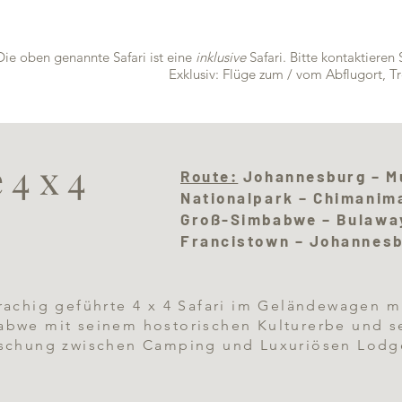
Die oben genannte Safari ist eine
inklusive
Safari. Bitte kontaktieren 
Exklusiv: Flüge zum / vom Abflugort, T
4 x 4
Route:
Johannesburg – M
Nationalpark – Chimanim
Groß-Simbabwe – Bulaway
Francistown – Johannes
rachig geführte 4 x 4 Safari im Geländewagen m
bwe mit seinem hostorischen Kulturerbe und se
ischung zwischen Camping und Luxuriösen Lodge