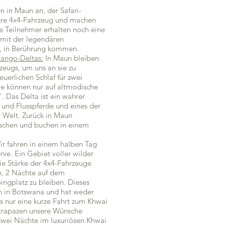
in Maun an, der Safari-
re 4x4-Fahrzeug und machen
ie Teilnehmer erhalten noch eine
 mit der legendären
e, in Berührung kommen.
ango-Deltas:
In Maun bleiben
zeugs, um uns an sie zu
uerlichen Schlaf für zwei
Sie können nur auf altmodische
 Das Delta ist ein wahrer
e und Flusspferde und eines der
r Welt. Zurück in Maun
schen und buchen in einem
ir fahren in einem halben Tag
. Ein Gebiet voller wilder
die Stärke der 4x4-Fahrzeuge
n, 2 Nächte auf dem
platz zu bleiben. Dieses
en in Botswana und hat weder
es nur eine kurze Fahrt zum Khwai
trapazen unsere Wünsche
 zwei Nächte im luxuriösen Khwai