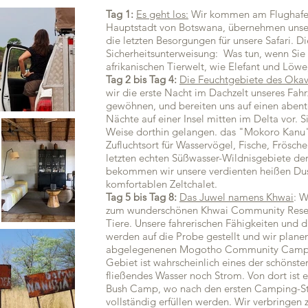
Tag 1:
Es geht los:
Wir kommen am Flughafen 
Hauptstadt von Botswana, übernehmen unse
die letzten Besorgungen für unsere Safari. D
Sicherheitsunterweisung: Was tun, wenn Sie
afrikanischen Tierwelt, wie Elefant und Löw
Tag 2 bis Tag 4:
Die Feuchtgebiete des Okav
wir die erste Nacht im Dachzelt unseres Fahr
gewöhnen, und bereiten uns auf einen abente
Nächte auf einer Insel mitten im Delta vor. 
Weise dorthin gelangen. das "Mokoro Kanu".
Zufluchtsort für Wasservögel, Fische, Frösch
letzten echten Süßwasser-Wildnisgebiete de
bekommen wir unsere verdienten heißen Du
komfortablen Zeltchalet.
Tag 5 bis Tag 8:
Das Juwel namens Khwai
: W
zum wunderschönen Khwai Community Reserve
Tiere. Unsere fahrerischen Fähigkeiten und 
werden auf die Probe gestellt und wir plane
abgelegenenen Mogotho Community Camping
Gebiet ist wahrscheinlich eines der schönst
fließendes Wasser noch Strom. Von dort ist 
Bush Camp, wo nach den ersten Camping-S
vollständig erfüllen werden. Wir verbringen