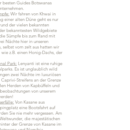
r besten Guides Botswanas
unternehmen.
mpfe:
Wir fahren von Khwai in
ng einer alten Düne geht es nur
rund der vielen bekannten
 der bekanntesten Wildgebiete
h die Sümpfe bis zum Rand mit
ei Nächte hier in unseren
selbst vom zelt aus hatten wir
, wie z.B. einen Honig-Dachs, der
nal Park:
Lenyanti ist eine ruhige
arks. Es ist unglaublich wild
ringen zwei Nächte im luxuriösen
Caprivi-Streifens an der Grenze
oßen Herden von Kapbüffeln und
erbeobachtungen von unserem
werden!
erfälle:
Von Kasane aus
ingplatz eine Bootsfahrt auf
den Sie nie mehr vergessen. Am
 Weltwunder, die majestätischen
h hinter der Grenze von Kasane im
Botswana und Namibia.