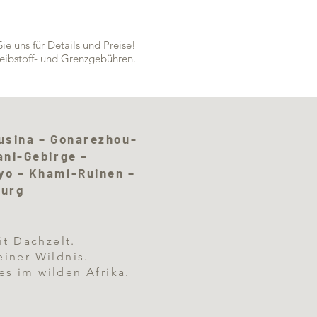
Sie uns für Details und Preise!
reibstoff- und Grenzgebühren.
usina – Gonarezhou-
ani-Gebirge –
o – Khami-Ruinen –
burg
it Dachzelt.
iner Wildnis.
s im wilden Afrika.