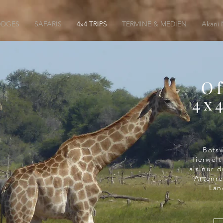
ODGES
SAFARIS
4x4 TRIPS
TERMINE & MEDIEN
Akani
O
4x
Botsw
Tierwelt
als nur 
Artenr
Lan