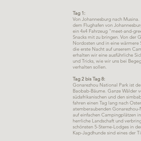
Tag 1:
Von Johannesburg nach Musina. H
dem Flughafen von Johannesbu
ein 4x4 Fahrzeug "meet-and-greet
Snacks mit zu bringen. Von der G
Nordosten und in eine wärmere S
die erste Nacht auf unserem Cam
erhalten wir eine ausführliche S
und Tricks, wie wir uns bei Beg
verhalten sollen.
Tag 2 bis Tag 8:
Gonarezhou National Park ist der
Baobab-Bäume. Ganze Wälder von
südafrikanischen und den simba
fahren einen Tag lang nach Oste
atemberaubenden Gonarezhou-Na
auf einfachen Campingplätzen in 
herrliche Landschaft und verbring
schönsten 5-Sterne-Lodges in de
Kap-Jagdhunde sind eines der Tie